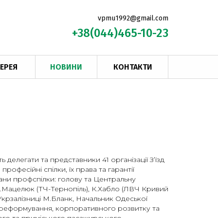
vpmu1992@gmail.com
+38(044)465-10-23
ЕРЕЯ
НОВИНИ
КОНТАКТИ
ь делегати та представники 41 організації З’їзд
рофесійні спілки, їх права та гарантії
ргани профспілки: голову та Центральну
 І.Мацелюк (ТЧ-Тернопіль), К.Хабло (ЛВЧ Кривий
 Укрзалізниці М.Бланк, Начальник Одеської
з реформування, корпоративного розвитку та