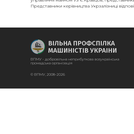
управління майном УЗ Є.Кравцов, представник
Представники керівництва Укрзалізниці відповіл
ВІЛЬНА ПРОФСПІЛКА
МАШИНІСТІВ УКРАІНИ
ВПМУ - добровільна неприбуткова всеукраїнська
громадська організація
© ВПМУ, 2008-2026