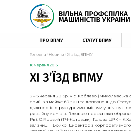
ВІЛЬНА ПРОФСПІЛКА
МАШИНІСТІВ УКРАІНИ
ПРО ВПМУ
СТАТУТ ВПМУ
Головна
Новини
ХІ з’їзд ВПМУ
16 червня 2015
ХІ З’ЇЗД ВПМУ
3 – 5 червня 2015р. у с. Коблево (Миколаївська 
прийняв майже 60 змін та доповнень до Статуту,
діяльності», структурними змінами у зв’язку з 
ревізійну комісію. Головою профспілки обрано 
Ріг), О.Яровий (ТЧ-Котовськ). Голова ЦРК – К.Х
залізниці Г.Бойко, Директор з корпоративного