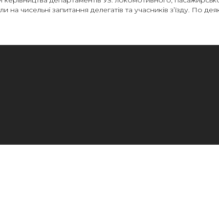
и керівництва департаментів УЗ: локомотивного, пасажирськ
и на чисельні запитання делегатів та учасників з’їзду. По дея