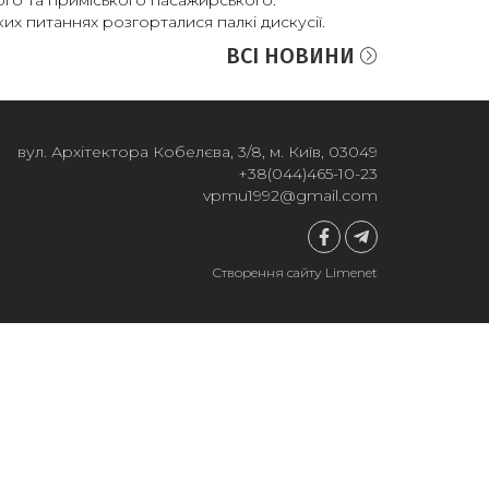
ого та приміського пасажирського.
ких питаннях розгорталися палкі дискусії.
ВСІ НОВИНИ
вул. Архітектора Кобелєва, 3/8, м. Київ, 03049
+38(044)465-10-23
vpmu1992@gmail.com
Створення сайту Limenet