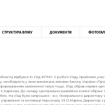
СТРУКТУРА ВПМУ
ДОКУМЕНТИ
ФОТОГАЛ
область) відбувся ХІ з’їзд ВПМУ. У роботі з’їзду прийняли участ
 необхідність у яких викликана змінами Закону України «Про п
реформуванням залізничної галузі тощо. З’їзд обрав керівні о
С.Карікова. До складу Центральної ревізійної комісії обрані:
абло. На з’їзд були запрошені – в.о. Генерального директору
 управління та мотивації персоналу УЗ О.Маріна, Директор 