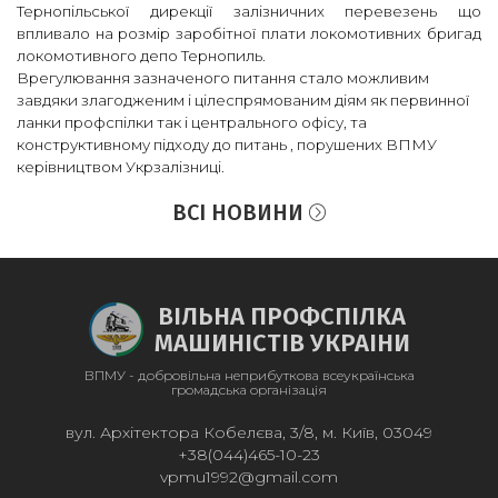
Тернопільської дирекції залізничних перевезень що
впливало на розмір заробітної плати локомотивних бригад
локомотивного депо Тернопиль.
Врегулювання зазначеного питання стало можливим
завдяки злагодженим і цілеспрямованим діям як первинної
ланки профспілки так і центрального офісу, та
конструктивному підходу до питань , порушених ВПМУ
керівництвом Укрзалізниці.
ВСІ НОВИНИ
ВІЛЬНА ПРОФСПІЛКА
МАШИНІСТІВ УКРАІНИ
ВПМУ - добровільна неприбуткова всеукраїнська
громадська організація
вул. Архітектора Кобелєва, 3/8, м. Київ, 03049
+38(044)465-10-23
vpmu1992@gmail.com