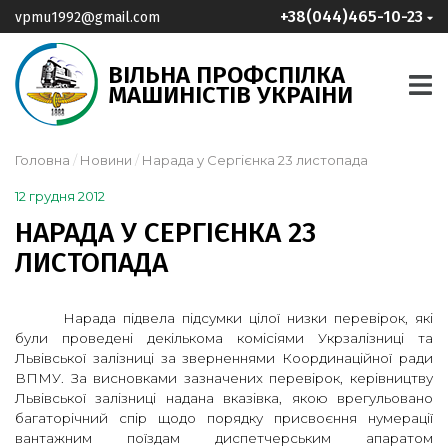
+38(044)465-10-23
vpmu1992@gmail.com
ВІЛЬНА ПРОФСПІЛКА
МАШИНІСТІВ УКРАІНИ
Головна
Новини
Нарада у Сергієнка 23 листопада
12 грудня 2012
НАРАДА У СЕРГІЄНКА 23
ЛИСТОПАДА
Нарада підвела підсумки цілої низки перевірок, які
були проведені декількома комісіями Укрзалізниці та
Львівської залізниці за зверненнями Координаційної ради
ВПМУ. За висновками зазначених перевірок, керівництву
Львівської залізниці надана вказівка, якою врегульовано
багаторічний спір щодо порядку присвоєння нумерації
вантажним поїздам диспетчерським апаратом