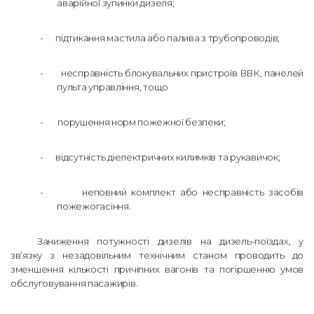
аварійної зупинки дизеля;
-
підтикання мастила або палива з трубопроводів;
-
несправність блокувальних пристроїв ВВК, панелей
пульта управління, тощо
-
порушення норм пожежної безпеки;
-
відсутність діелектричних килимків та рукавичок;
-
неповний комплект або несправність засобів
пожежогасіння.
Заниження потужності дизелів на дизель-поїздах, у
зв’язку з незадовільним технічним станом проводить до
зменшення кількості причіпних вагонів та погіршенню умов
обслуговування пасажирів.