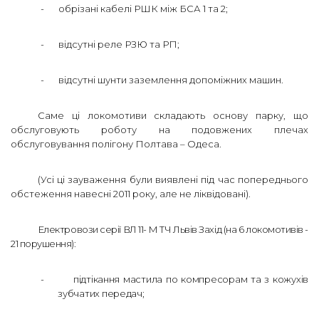
-
обрізані кабелі РШК між БСА 1 та 2;
-
відсутні реле РЗЮ та РП;
-
відсутні шунти заземлення допоміжних машин.
Саме ці локомотиви складають основу парку, що
обслуговують роботу на подовжених плечах
обслуговування полігону Полтава – Одеса.
(Усі ці зауваження були виявлені під час попереднього
обстеження навесні 2011 року, але не ліквідовані).
Електровози серії ВЛ 11- М ТЧ Львів Захід (на 6 локомотивів -
21 порушення):
-
підтікання мастила по компресорам та з кожухів
зубчатих передач;