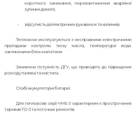
короткого замикання, перевантаження
аварійної
зупинки дизеля;
-
відсутність діелектричних рукавичок та килимків.
Тепловози експлуатуються з несправними електричними
приладами контролю тиску масла, температури води,
заклиненими блок-магнітами
Занижена потужність ДГУ, що приводить до підвищення
розходу палива та мастила.
Слабі акумуляторні батареї.
Для тепловозів серії ЧМЕ-3 характерним є прострочення
термінів ТО-3 та поточних ремонтів.