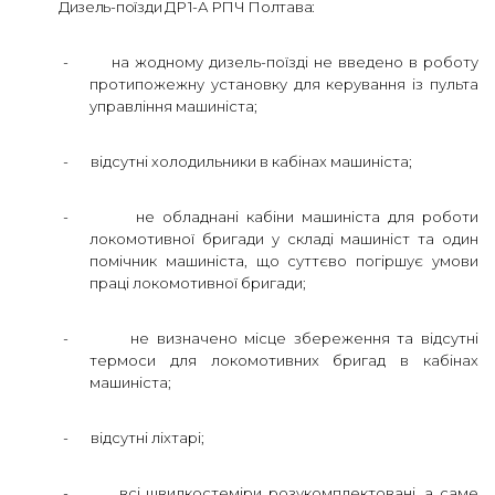
Дизель-поїзди ДР 1-А РПЧ Полтава:
-
на жодному дизель-поїзді не введено в роботу
протипожежну установку для керування із пульта
управління машиніста;
-
відсутні холодильники в кабінах машиніста;
-
не обладнані кабіни машиніста для роботи
локомотивної бригади у складі машиніст та один
помічник машиніста, що суттєво погіршує умови
праці локомотивної бригади;
-
не визначено місце збереження та відсутні
термоси для локомотивних бригад в кабінах
машиніста;
-
відсутні ліхтарі;
-
всі швидкостеміри розукомплектовані, а саме