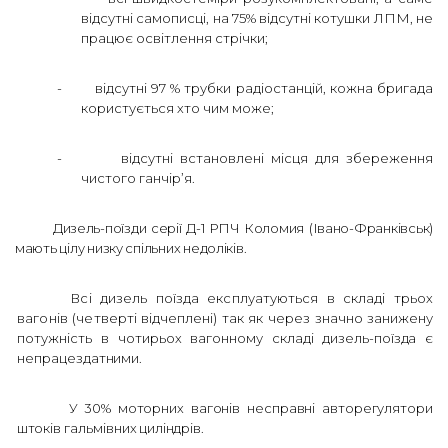
відсутні самописці, на 75% відсутні котушки ЛПМ, не
працює освітлення стрічки;
-
відсутні 97 % трубки радіостанцій, кожна бригада
користується хто чим може;
-
відсутні встановлені місця для збереження
чистого ганчір’я.
Дизель-поїзди серії Д-1 РПЧ Коломия (Івано-Франківськ)
мають цілу низку спільних недоліків.
Всі дизель поїзда експлуатуються в складі трьох
вагонів (четверті
відчеплені) так як через значно занижену
потужність в чотирьох вагонному
складі дизель-поїзда є
непрацездатними.
У 30% моторних вагонів несправні авторегулятори
штоків гальмівних
циліндрів.