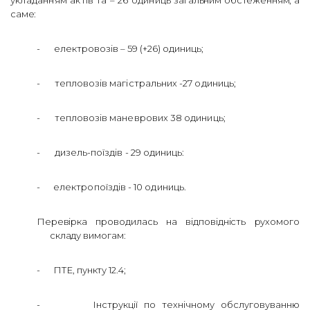
укладанням актів та – 26 одиниць
загальним обстеженням, а
саме:
-
електровозів – 59 (+26) одиниць;
-
тепловозів магістральних -27 одиниць;
-
тепловозів маневрових 38 одиниць;
-
дизель-поїздів - 29 одиниць:
-
електропоїздів - 10 одиниць.
Перевірка проводилась на відповідність рухомого
складу вимогам:
-
ПТЕ, пункту 12.4;
-
Інструкції по технічному обслуговуванню