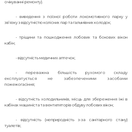
очікуванні ремонту).
- виведення з поїзної роботи локомотивного парку у
зв’язку з відсутністю колісних пар та гальмівних колодок;
- тріщини та пошкодження лобових та бокових вікон
кабін;
- відсутність медичних аптечок;
- переважна більшість рухомого складу
експлуатується не забезпеченими засобами
пожежогасіння;
- відсутність холодильників, місць для збереження їжі в
кабінах машиніста та
вентиляторів обдуву лобових вікон;
- відсутність (неприродність з-за санітарного стану)
туалетів;