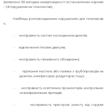
(виявлено 69 випадки невідповідності встановленим
нормам
– 1,8 порушення на 1 локомотив).
Найбільш розповсюдженим порушенням для тепловозів
є:
-
несправність систем охолодження дизелів;
-
відключення тягових двигунів;
-
несправність гальмівного обладнання;
-
підтікання мастила або палива з трубопроводів на
дизелях, компресорах, редукторах тощо
;
-
несправність освітлення, прожекторів, контрольних
чи вимірювальних приладів
;
-
несправність пристроїв захисту від струмів