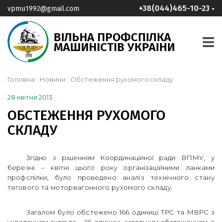
+38(044)465-10-23
vpmu1992@gmail.com
ВІЛЬНА ПРОФСПІЛКА
МАШИНІСТІВ УКРАІНИ
Головна
Новини
Обстеження рухомого складу
28 квітня 2013
ОБСТЕЖЕННЯ РУХОМОГО
СКЛАДУ
Згідно з рішенням Координаційної ради ВПМУ,
у
березні – квітні цього року організаційними ланками
профспілки, було проведено
аналіз технічного стану
тягового та моторвагонного рухомого складу.
Загалом було обстежено 166 одиниці ТРС та МВРС з