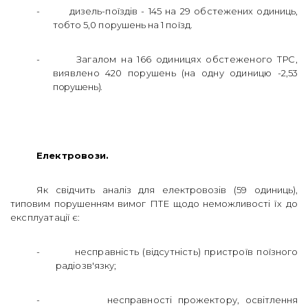
-
дизель-поїздів - 145 на 29 обстежених одиниць,
тобто 5,0 порушень на 1 поїзд.
-
Загалом на 166 одиницях обстеженого ТРС,
виявлено 420 порушень (на одну одиницю -
2,53
порушень).
Електровози.
Як свідчить аналіз для електровозів (59 одиниць),
типовим порушенням вимог ПТЕ щодо неможливості
їх до
експлуатації є:
-
несправність (відсутність) пристроїв
поїзного
радіозв'язку;
-
несправності прожектору,
освітлення