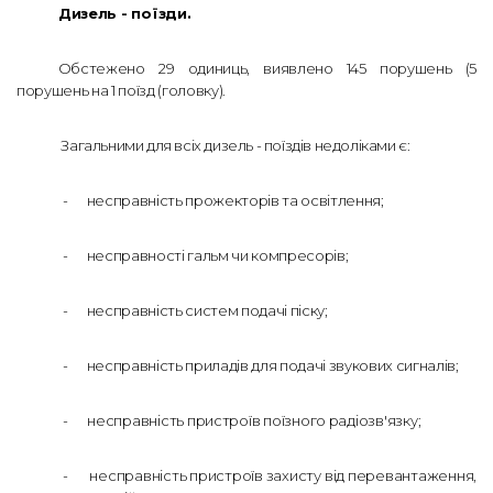
Дизель - поїзди.
Обстежено 29 одиниць, виявлено 145 порушень (5
порушень на 1 поїзд (головку).
Загальними для всіх дизель - поїздів недоліками є:
-
несправність прожекторів та освітлення;
-
несправності гальм чи компресорів;
-
несправність систем подачі піску;
-
несправність приладів для подачі звукових сигналів;
-
несправність пристроїв поїзного радіозв'язку;
-
несправність пристроїв захисту від перевантаження,