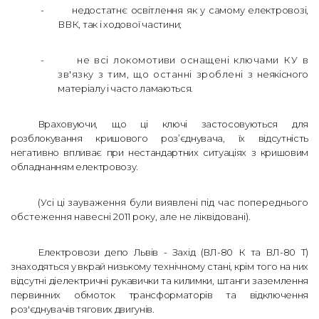
-
недостатнє освітлення як у самому електровозі,
ВВК, так і ходової частини;
-
не всі локомотиви оснащені ключами КУ в
зв'язку з тим, що останні зроблені з
неякісного
матеріалу і часто ламаються.
Враховуючи, що ці ключі застосовуються для
розблокування кришового роз’єднувача, їх відсутність
негативно впливає при нестандартних ситуаціях з кришовим
обладнанням електровозу.
(Усі ці зауваження були виявлені під час попереднього
обстеження навесні 2011 року, але не ліквідовані).
Електровози депо Львів - Захід (ВЛ-80 К та ВЛ-80 Т)
знаходяться у вкрай низькому технічному стані, крім того на них
відсутні
діелектричні рукавички та килимки, штанги заземлення
первинних обмоток трансформаторів та відключення
роз'єднувачів тягових двигунів.