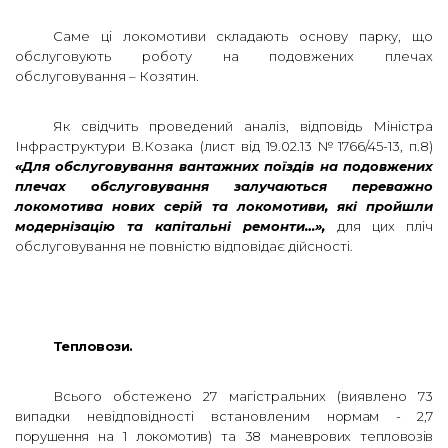
Саме ці локомотиви складають основу парку, що
обслуговують роботу на подовжених плечах
обслуговування – Козятин.
Як свідчить проведений аналіз, відповідь Міністра
Інфраструктури В.Козака (лист від 19.02.13 №1766/45-13, п.8)
«Для обслуговування вантажних поїздів на подовжених
плечах обслуговування залучаються переважно
локомотива нових серій та локомотиви, які пройшли
модернізацію та капітальні ремонти…»,
для цих пліч
обслуговування не повністю відповідає дійсності.
Тепловози.
Всього обстежено 27 магістральних (виявлено 73
випадки невідповідності встановленим
нормам - 2,7
порушення на 1 локомотив) та 38 маневрових тепловозів