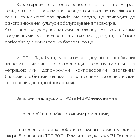
Характерним для електропоїздів є те, що у разі
невідповідності нормам застосовується зменшення кількості
секцій, та кількості пар приміських поїздів, що приводить до
різкого зниження культури обслуговування пасажирів.
Але навіть при цьому поїзди вимушені експлуатуватися з такими
порушеннями як несправність тягових двигунів, поїзного
радіозв’язку, акумуляторних батарей, тощо.
У РПЧ Здолбунів, у зв’язку з відсутністю необхідних
запасних частин електропоїзди експлуатуються з
непрацюючими допоміжними компресорами, зарядними
блоками, розбитими вікнами, непрацюючими склоочисниками,
тощо (копія доповідної додається).
Загальними для усього ТРС та МВРС недоліками є:
- перепробіги ТРС між поточними ремонтами;
- виведення з поїзної роботи в очікуванні ремонту (більше
ніж рік 5 тепловозів ТЕП-70 ТЧ Ромни знаходяться у ТЧ Основа в