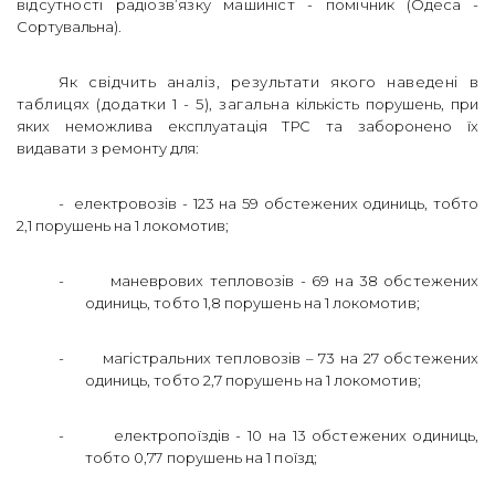
відсутності радіозв’язку машиніст - помічник
(Одеса -
Сортувальна).
Як свідчить аналіз, результати якого наведені в
таблицях (додатки 1 - 5), загальна
кількість порушень, при
яких неможлива експлуатація ТРС та заборонено їх
видавати з ремонту
для:
-
електровозів - 123 на 59 обстежених одиниць, тобто
2,1 порушень на 1 локомотив;
-
маневрових
тепловозів - 69 на 38 обстежених
одиниць, тобто 1,8 порушень на 1 локомотив;
-
магістральних тепловозів – 73 на 27 обстежених
одиниць, тобто 2,7 порушень на 1 локомотив;
-
електропоїздів - 10 на 13 обстежених одиниць,
тобто 0,77 порушень на 1 поїзд;