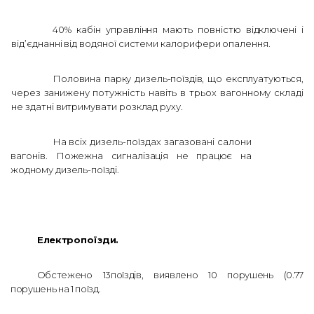
40% кабін управління мають повністю відключені і
від’єднанні від водяної системи калорифери опалення.
Половина парку дизель-поїздів, що експлуатуються,
через занижену
потужність навіть в трьох вагонному складі
не здатні витримувати розклад руху.
На всіх дизель-поїздах загазовані салони
вагонів.
Пожежна сигналізація не працює на
жодному дизель-поїзді.
Електропоїзди.
Обстежено 13поїздів, виявлено 10 порушень (0.77
порушень на 1 поїзд.