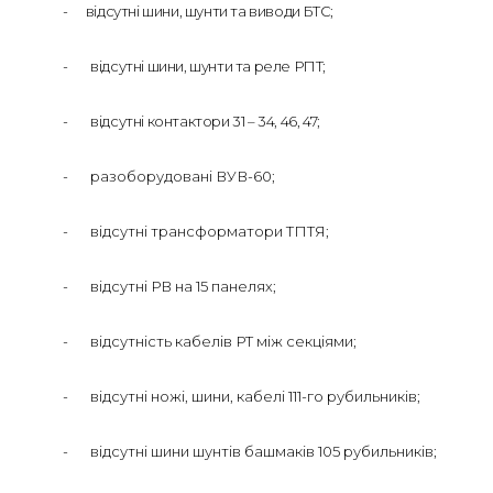
-
відсутні шини, шунти та виводи БТС;
-
відсутні шини, шунти та реле РПТ;
-
відсутні контактори 31 – 34, 46, 47;
-
разоборудовані ВУВ-60;
-
відсутні трансформатори ТПТЯ;
-
відсутні РВ на 15 панелях;
-
відсутність кабелів РТ між секціями;
-
відсутні ножі, шини, кабелі 111-го рубильників;
-
відсутні шини шунтів башмаків 105 рубильників;