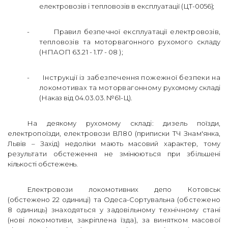
електровозів і тепловозів в експлуатації (ЦТ-
0056);
-
Правил безпечної експлуатації електровозів,
тепловозів та моторвагонного рухомого
складу
(НПАОП 63.21 - 1.17 - 08 );
-
Інструкції із забезпечення пожежної безпеки на
локомотивах та моторвагонному
рухомому складі
(Наказ від 04.03.03. №61-Ц).
На деякому рухомому складі: дизель поїзди,
електропоїзди, електровози ВЛ80 (приписки ТЧ Знам'янка,
Львів – Захід) недоліки мають масовий характер, тому
результати обстеження не змінюються при збільшені
кількості обстежень.
Електровози локомотивних депо Котовськ
(обстежено 22 одиниці) та Одеса-Сортувальна
(обстежено
8 одиниць) знаходяться у задовільному технічному стані
(нові локомотиви, закріплена їзда), за винятком масової