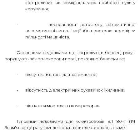
контрольних чи вимірювальних приборів пульту
керування;
-
несправності автостопу, автоматичної
локомотивної сигналізації або пристрою перевірки
пильності машиніста.
Основними недоліками що загрожують безпеці руху і
порушують вимоги охорони праці,
пожежної безпеки це:
-
відсутність штанг для заземлення
;
-
відсутність діелектричних рукавичок і килимків;
-
підтікання мостила на компресорах.
Типовими недоліками для електровозів ВЛ 80–Т (ТЧ
Знам'янка) це
разукомплектованність електровозів, а саме: