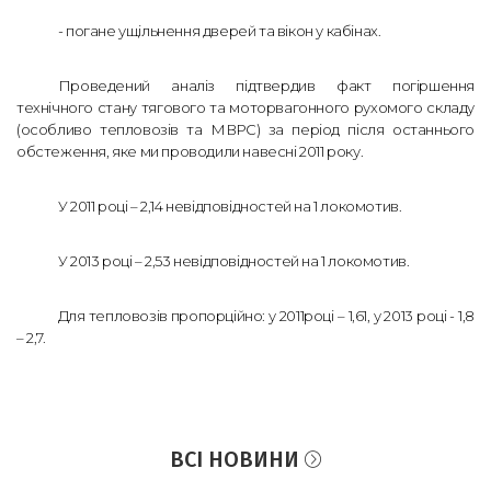
- погане ущільнення дверей та вікон у кабінах.
Проведений аналіз підтвердив факт погіршення
технічного стану тягового та моторвагонного рухомого складу
(особливо тепловозів та МВРС) за період після останнього
обстеження, яке ми проводили навесні 2011 року.
У 2011 році – 2,14 невідповідностей на 1 локомотив.
У 2013 році – 2,53 невідповідностей на 1 локомотив.
Для тепловозів пропорційно: у 2011році – 1,61, у 2013 році - 1,8
– 2,7.
ВСІ НОВИНИ