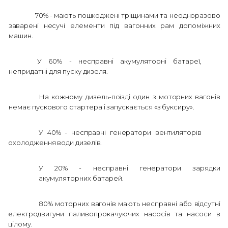
70% - мають пошкоджені тріщинами та неодноразово
заварені несучі
елементи під вагонних рам допоміжних
машин.
У 60% - несправні акумуляторні батареї,
непридатні для пуску
дизеля.
На кожному дизель-поїзді один з моторних вагонів
немає пускового стартера і запускається «з буксиру».
У 40% - несправні генератори вентиляторів
охолодження води
дизелів.
У 20% - несправні генератори зарядки
акумуляторних батарей.
80% моторних вагонів мають несправні або відсутні
електродвигуни
паливопрокачуючих насосів та насоси в
цілому.