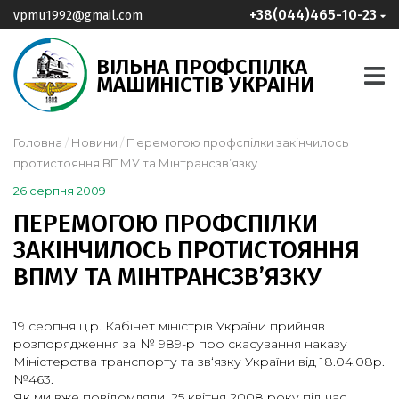
+38(044)465-10-23
vpmu1992@gmail.com
ВІЛЬНА ПРОФСПІЛКА
МАШИНІСТІВ УКРАІНИ
Головна
Новини
Перемогою профспілки закінчилось
протистояння ВПМУ та Мінтрансзв’язку
26 серпня 2009
ПЕРЕМОГОЮ ПРОФСПІЛКИ
ЗАКІНЧИЛОСЬ ПРОТИСТОЯННЯ
ВПМУ ТА МІНТРАНСЗВ’ЯЗКУ
19 серпня ц.р. Кабінет міністрів України прийняв
розпорядження за № 989-р про скасування наказу
Міністерства транспорту та зв‘язку України від 18.04.08р.
№463.
Як ми вже повідомляли, 25 квітня 2008 року під час