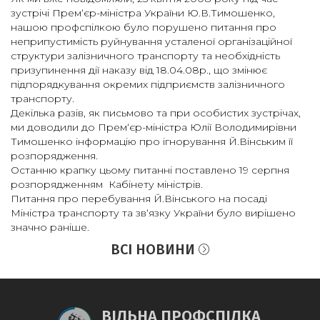
зустрічі Прем‘єр-міністра України Ю.В.Тимошенко,
нашою профспілкою було порушено питання про
неприпустимість руйнування усталеної організаційної
структури залізничного транспорту та необхідність
призупинення дії наказу від 18.04.08р., що змінює
підпорядкування окремих підприємств залізничного
транспорту.
Декілька разів, як письмово та при особистих зустрічах,
ми доводили до Прем‘єр-міністра Юлії Володимирівни
Тимошенко інформацію про ігнорування Й.Вінським її
розпорядження.
Останню крапку цьому питанні поставлено 19 серпня
розпорядженням Кабінету міністрів.
Питання про перебування Й.Вінського на посаді
Міністра транспорту та зв‘язку України було вирішено
значно раніше.
ВСІ НОВИНИ
ВІЛЬНА ПРОФСПІЛКА