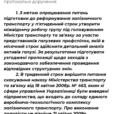
протокольні доручення:
1. З метою опрацювання питань
підготовки до реформування залізничного
транспорту у п'ятиденний строк утворити
міжвідомчу робочу групу під головуванням
Міністра транспорту та зв'язку за участю
представників галузевих профспілок, якій в
місячний строк здійснити детальний аналіз
активів галузі. За результатами підготувати
узгоджені пропозиції щодо заходів з
законодавчого забезпечення проведення
відповідних структурних змін.
2. В триденний строк вирішити питання
скасування наказу Міністерства транспорту
та зв'язку від 18 квітня 2008р. № 463, яким зі
сфери управління Укрзалізниці були виведені
підприємства, що входять до складу єдиного
виробничо-технологічного комплексу
залізничного транспорту. Про виконання
доповісти не пізніше 21 квітня 2009р.