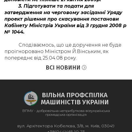
3. Підготувати та подати для
затвердження на черговому засіданні Уряду
проект рішення про скасування постанови
Кабінету Міністрів України від З грудня 2008 р
№ 1044.
Сподіваємось, що це доручення не буде
проігноровано Міністром Й.Вінським, як
попереднє від 25.04.08 року.
ВСІ НОВИНИ
ВІЛЬНА ПРОФСПІЛКА
МАШИНІСТІВ УКРАІНИ
ВПМУ - добровільна неприбуткова всеукраїнська
громадська організація
вул. Архітектора Кобелєва, 3/8, м. Київ, 03049
+38(044)465-10-23