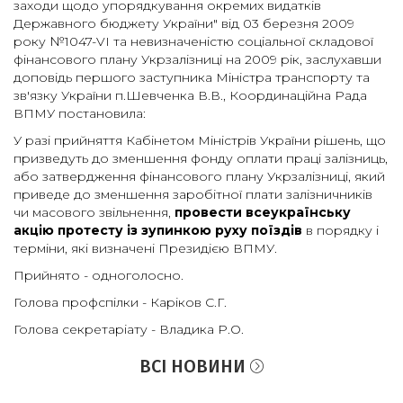
заходи щодо упорядкування окремих видатків
Державного бюджету України" від 03 березня 2009
року №1047-VI та невизначеністю соціальної складової
фінансового плану Укрзалізниці на 2009 рік, заслухавши
доповідь першого заступника Міністра транспорту та
зв'язку України п.Шевченка В.В., Координаційна Рада
ВПМУ постановила:
У разі прийняття Кабінетом Міністрів України рішень, що
призведуть до зменшення фонду оплати праці залізниць,
або затвердження фінансового плану Укрзалізниці, який
приведе до зменшення заробітної плати залізничників
чи масового звільнення,
провести всеукраїнську
акцію протесту із зупинкою руху поїздів
в порядку і
терміни, які визначені Президією ВПМУ.
Прийнято - одноголосно.
Голова профспілки - Каріков С.Г.
Голова секретаріату - Владика Р.О.
ВСІ НОВИНИ